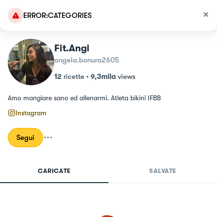
ERROR:CATEGORIES
Fit.Angi
angela.bonura2605
12
ricette
•
9,3mila
views
Amo mangiare sano ed allenarmi. Atleta bikini IFBB
Instagram
Segui
CARICATE
SALVATE