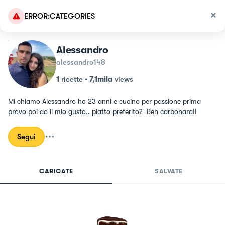
ERROR:CATEGORIES
Alessandro
alessandro148
1
ricette
•
7,1mila
views
Mi chiamo Alessandro ho 23 anni e cucino per passione prima 
provo poi do il mio gusto.. piatto preferito?  Beh carbonara!!
Segui
CARICATE
SALVATE