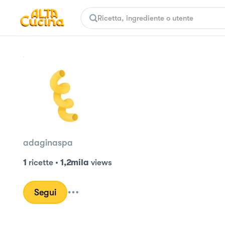
adaginaspa
1
ricette
•
1,2mila
views
Segui