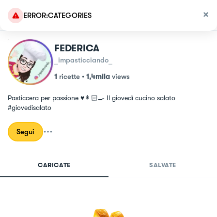
ERROR:CATEGORIES
FEDERICA
_impasticciando_
1
ricette
•
1,4mila
views
Pasticcera per passione ♥️👩🏻‍🍳 Il giovedì cucino salato 
#giovedisalato
Segui
CARICATE
SALVATE