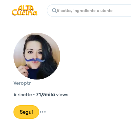
Veroptr
5
ricette
•
71,9mila
views
Segui