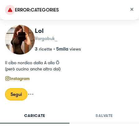
ERROR:CATEGORIES
Lol
Vargabuk_
3
ricette
•
5mila
views
Il cibo nordico dalla A alla Ö

(però cucino anche altro dai)
Instagram
Segui
CARICATE
SALVATE