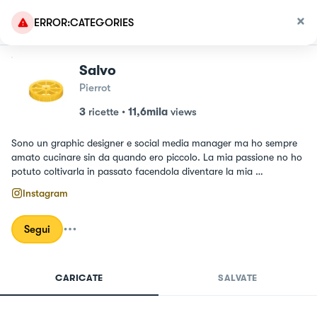
ERROR:CATEGORIES
Salvo
Pierrot
3
ricette
•
11,6mila
views
Sono un graphic designer e social media manager ma ho sempre 
amato cucinare sin da quando ero piccolo. La mia passione no ho 
potuto coltivarla in passato facendola diventare la mia 
professione, e allora i miei pranzi e cene con amici sono il pretesto 
Instagram
per esprimere il mio amore per la cucina.
Segui
CARICATE
SALVATE