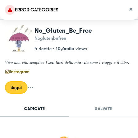
ERROR:CATEGORIES
No_Gluten_Be_Free
Noglutenbefree
4
ricette
•
10,6mila
views
𝑉𝑖𝑣𝑜 𝑢𝑛𝑎 𝑣𝑖𝑡𝑎 𝑠𝑒𝑚𝑝𝑙𝑖𝑐𝑒.𝐼 𝑠𝑜𝑙𝑖 𝑙𝑢𝑠𝑠𝑖 𝑑𝑒𝑙𝑙𝑎 𝑚𝑖𝑎 𝑣𝑖𝑡𝑎 𝑠𝑜𝑛𝑜 𝑖 𝑣𝑖𝑎𝑔𝑔𝑖 𝑒 𝑖𝑙 𝑐𝑖𝑏𝑜.
Instagram
Segui
CARICATE
SALVATE