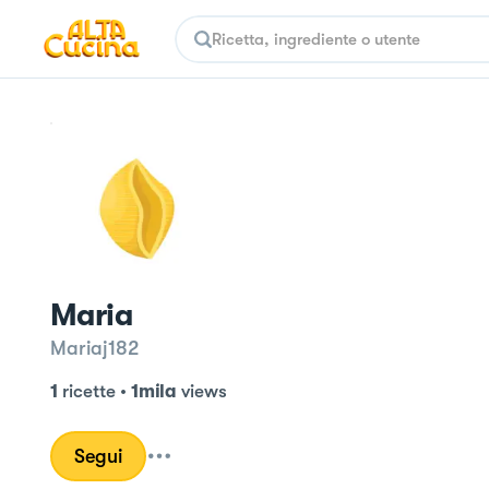
Maria
Mariaj182
1
ricette
•
1mila
views
Segui