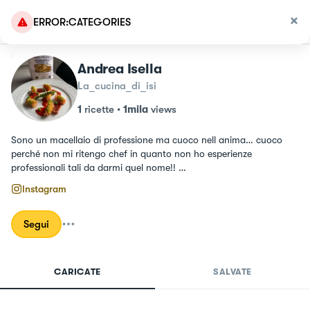
ERROR:CATEGORIES
Andrea Isella
La_cucina_di_isi
1
ricette
•
1mila
views
Sono un macellaio di professione ma cuoco nell anima… cuoco 
perché non mi ritengo chef in quanto non ho esperienze 
professionali tali da darmi quel nome!! 

La mia cucina è un insieme tra la semplicità e la ricerca della 
Instagram
perfezione!

E quel pizzico di gourmet che secondo me non guasta mai!
Segui
CARICATE
SALVATE