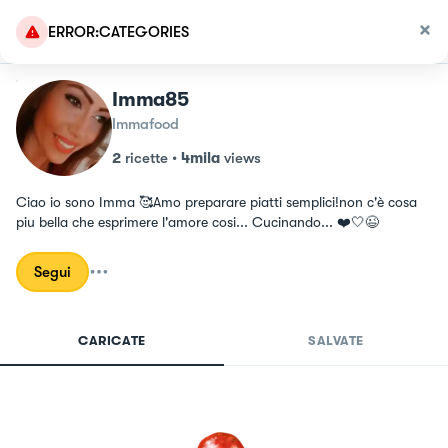
ERROR:CATEGORIES
Imma85
Immafood
2
ricette
•
4mila
views
Ciao io sono Imma 🥰Amo preparare piatti semplici!non c'è cosa 
piu bella che esprimere l'amore cosi... Cucinando... ❤️🤍😉
Segui
CARICATE
SALVATE