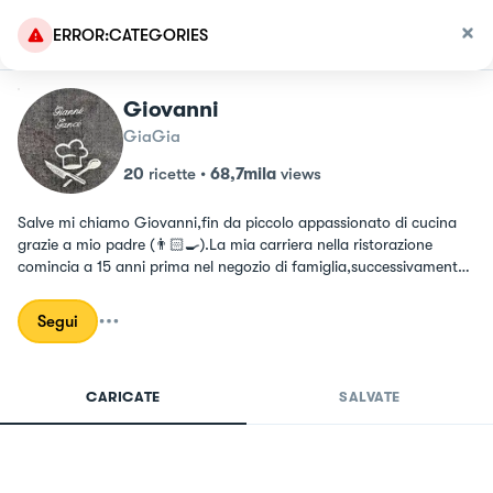
ERROR:CATEGORIES
Giovanni
GiaGia
20
ricette
•
68,7mila
views
Salve mi chiamo Giovanni,fin da piccolo appassionato di cucina 
grazie a mio padre (👨🏻‍🍳).La mia carriera nella ristorazione 
comincia a 15 anni prima nel negozio di famiglia,successivamente 
nei vari ristoranti dove ho lavorato come cameriere e aiuto cuoco 
all’occorrenza,numerosi servizi catering con o senza mio padre 
Segui
dove insieme a lui spesso ho fatto da secondo o responsabile 
dell’angolo siciliano(fritture panelle,crocchè e focaccine con 
milza).Oggi a 31 anni,gestisco un Pasta box nel sud della Francia 
CARICATE
SALVATE
dove non manca per me lo spazio di proporre nuove ricette👋🏻😊
👨🏻‍🍳