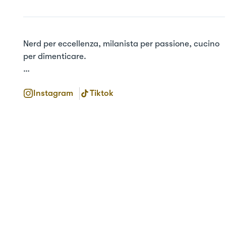
Nerd per eccellenza, milanista per passione, cucino 
per dimenticare.

Affumicare e cuocere a legna: uno stile di vita!

Instagram
Tiktok
Per info e collaborazioni: 
info@comesicucina.it