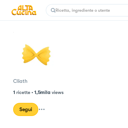
Cliath
1
ricette
•
1,5mila
views
Segui