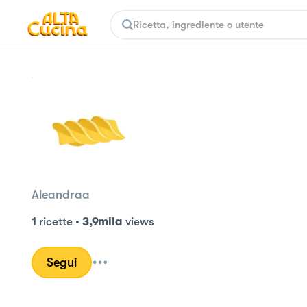
Aleandraa
1
ricette
•
3,9mila
views
Segui