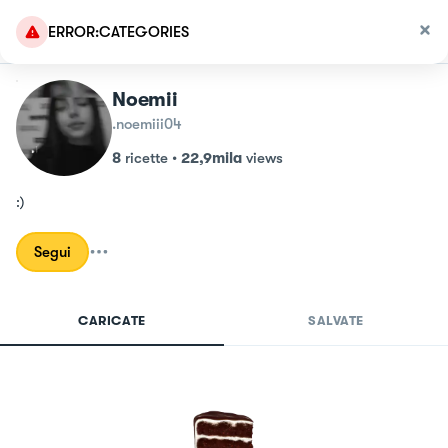
ERROR:CATEGORIES
Noemii
.noemiii04
8
ricette
•
22,9mila
views
:)
Segui
CARICATE
SALVATE