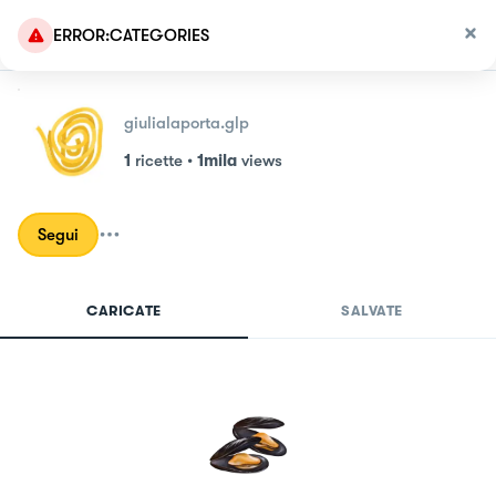
ERROR:CATEGORIES
giulialaporta.glp
1
ricette
•
1mila
views
Segui
CARICATE
SALVATE